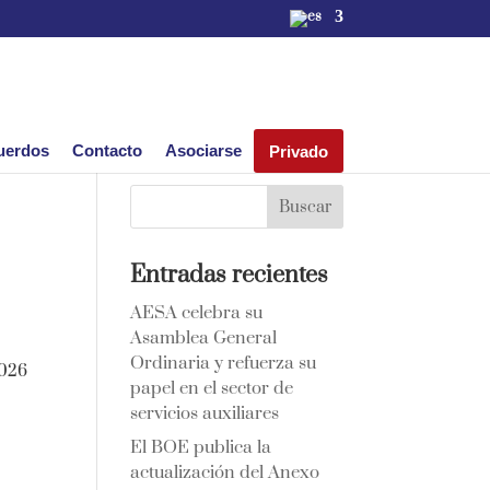
uerdos
Contacto
Asociarse
Privado
Entradas recientes
AESA celebra su
Asamblea General
Ordinaria y refuerza su
2026
papel en el sector de
s
servicios auxiliares
El BOE publica la
actualización del Anexo