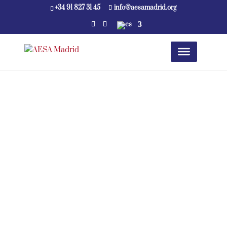
+34 91 827 31 45
info@aesamadrid.org
Securion Mediación en
Seguros y Xeoris cierran
un acuerdo en
Ciberseguridad.
Leer más