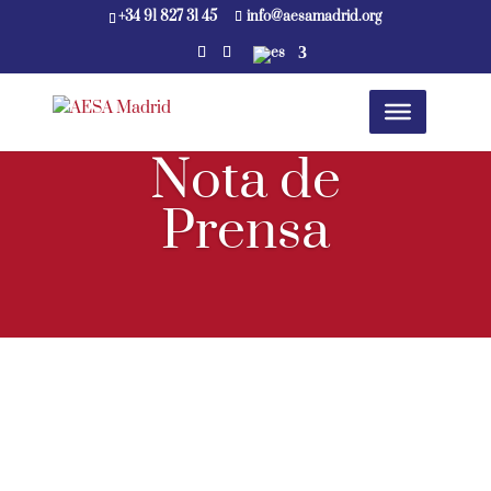
+34 91 827 31 45
info@aesamadrid.org
Nota de
Prensa
” Firmado el 1er Convenio
del Sector “